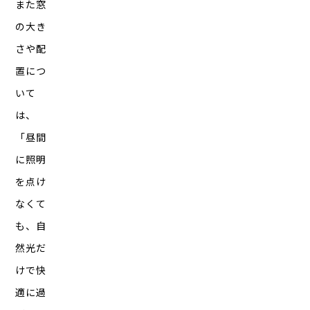
また窓
の大き
さや配
置につ
いて
は、
「昼間
に照明
を点け
なくて
も、自
然光だ
けで快
適に過