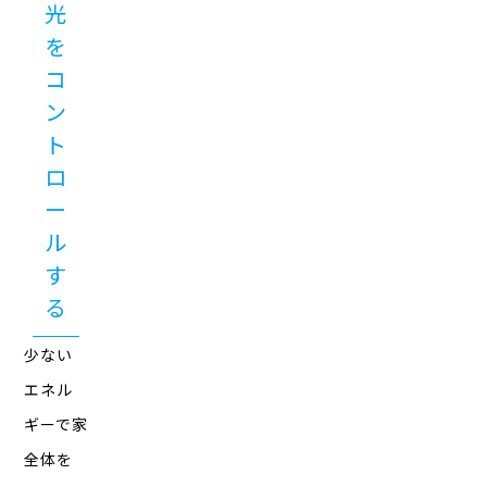
光
を
コ
ン
ト
ロ
ー
ル
す
る
少ない
エネル
ギーで家
全体を