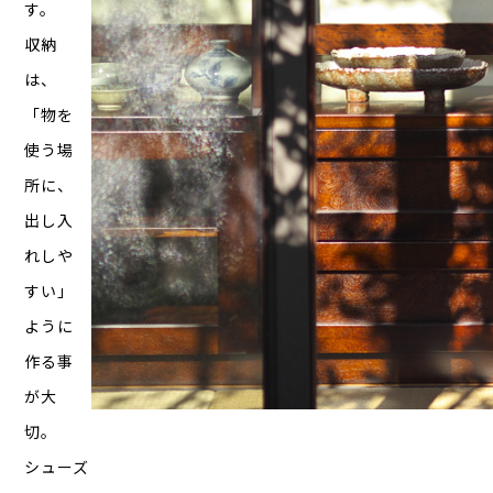
す。
収納
は、
「物を
使う場
所に、
出し入
れしや
すい」
ように
作る事
が大
切。
シューズ