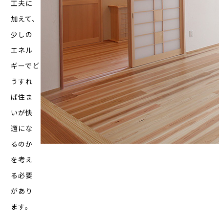
工夫に
加えて、
少しの
エネル
ギーでど
うすれ
ば住ま
いが快
適にな
るのか
を考え
る必要
があり
ます。