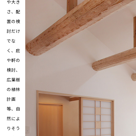
や大き
さ、配
置の検
討だけ
でな
く、庇
や軒の
検討、
広葉樹
の植林
計画
等、自
然によ
りそう