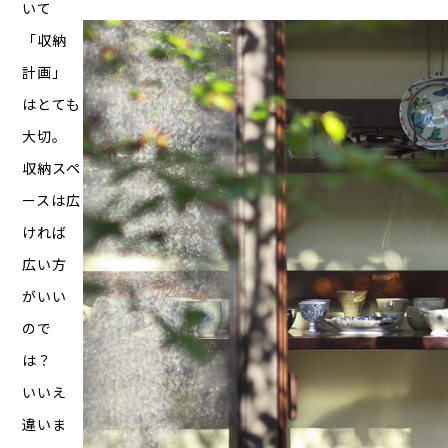
いて
「収納
計画」
はとても
大切。
収納スペ
ースは広
ければ
広い方
がいい
ので
は？
いいえ
違いま